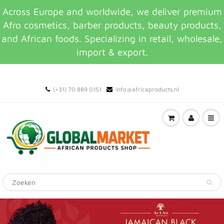
Across Europe and worldwide, we deliver premium
Afro cosmetics, barber products, beauty products,
and African foods. Specializing in retail, wholesale,
import & export.
(+31) 70 889 0151
info@africaproducts.nl