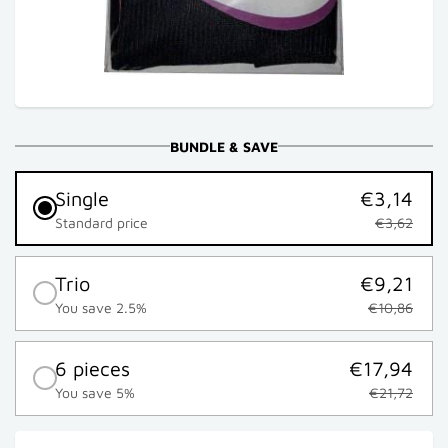
BUNDLE & SAVE
Single
€3,14
Standard price
€3,62
Trio
€9,21
You save 2.5%
€10,86
6 pieces
€17,94
You save 5%
€21,72