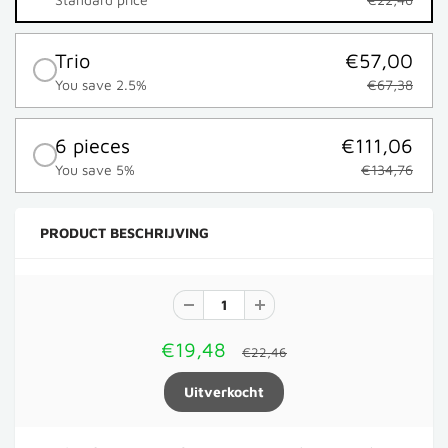
Trio
€57,00
You save 2.5%
€67,38
6 pieces
€111,06
You save 5%
€134,76
PRODUCT BESCHRIJVING
€19,48
€22,46