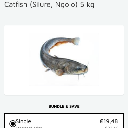
Catfish (Silure, Ngolo) 5 kg
BUNDLE & SAVE
Single
€19,48
Standard price
€22,46