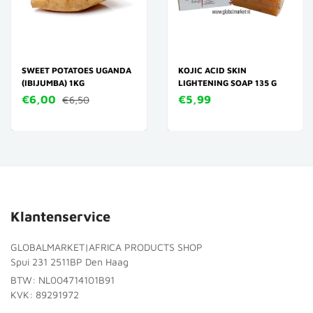
SWEET POTATOES UGANDA
KOJIC ACID SKIN
(IBIJUMBA) 1KG
LIGHTENING SOAP 135 G
€6,00
€5,99
€6,50
Klantenservice
GLOBALMARKET|AFRICA PRODUCTS SHOP
Spui 231 2511BP Den Haag
BTW: NL004714101B91
KVK: 89291972