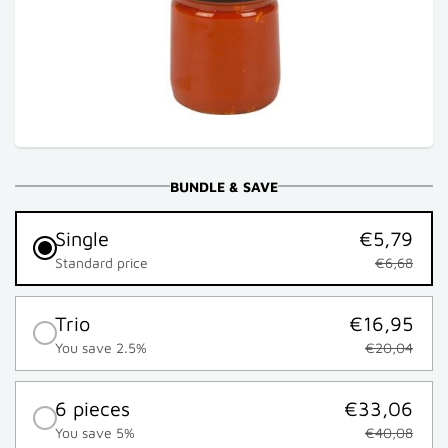
BUNDLE & SAVE
Single
€5,79
Standard price
€6,68
Trio
€16,95
You save 2.5%
€20,04
6 pieces
€33,06
You save 5%
€40,08