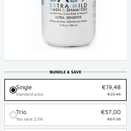
BUNDLE & SAVE
Single
€19,48
Standard price
€22,46
Trio
€57,00
You save 2.5%
€67,38