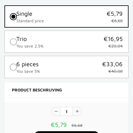
Single
€5,79
Standard price
€6,68
Trio
€16,95
You save 2.5%
€20,04
6 pieces
€33,06
You save 5%
€40,08
PRODUCT BESCHRIJVING
€5,79
€6,68