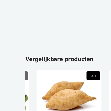
Vergelijkbare producten
TVERKOCHT
SALE