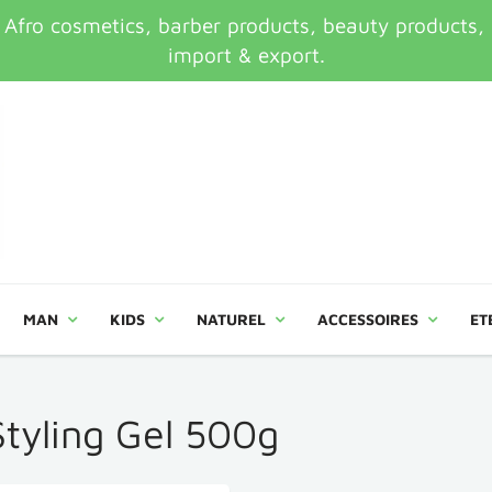
ro cosmetics, barber products, beauty products, an
import & export.
MAN
KIDS
NATUREL
ACCESSOIRES
ET
Styling Gel 500g