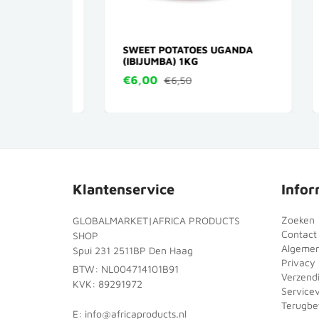
N)
SWEET POTATOES UGANDA
KOJ
(IBIJUMBA) 1KG
SOA
€6,00
€5
€6,50
Klantenservice
Infor
Zoeken
GLOBALMARKET|AFRICA PRODUCTS
Contact
SHOP
Algeme
Spui 231 2511BP Den Haag
Privacy 
BTW: NL004714101B91
Verzend
KVK: 89291972
Service
Terugbet
E: info@africaproducts.nl