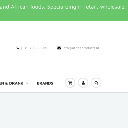
d African foods. Specializing in retail, wholesale,
(+31) 70 889 0151
info@africaproducts.nl
EN & DRANK
BRANDS