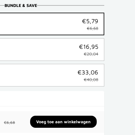
BUNDLE & SAVE
€5,79
€6,68
€16,95
€20,04
€33,06
€40,08
€6,68