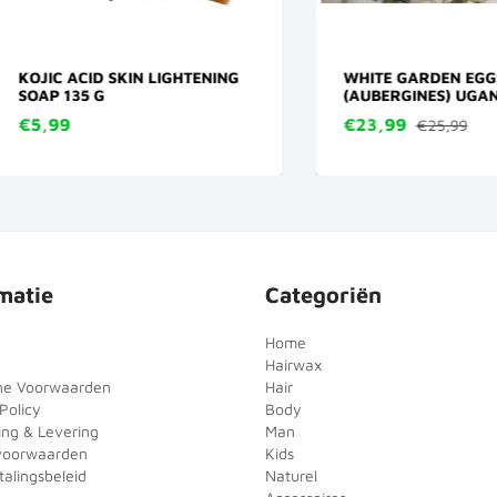
IC ACID SKIN LIGHTENING
WHITE GARDEN EGGS
P 135 G
(AUBERGINES) UGANDA 3
,99
€23,99
€25,99
matie
Categoriën
Home
Hairwax
ne Voorwaarden
Hair
Policy
Body
ing & Levering
Man
voorwaarden
Kids
alingsbeleid
Naturel