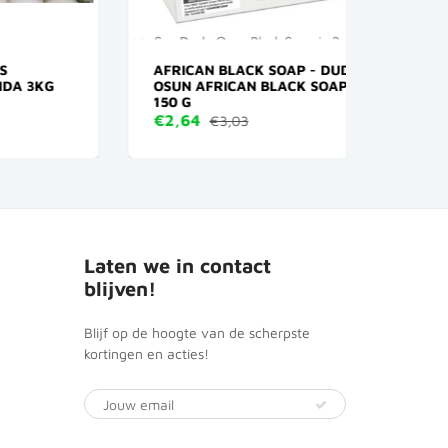
AFRICAN BLACK SOAP - DUDU
X- PR
KG
OSUN AFRICAN BLACK SOAP
KLEUR
150 G
€4,16
€2,64
€3,03
Laten we in contact
blijven!
Blijf op de hoogte van de scherpste
kortingen en acties!