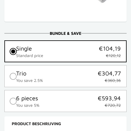
BUNDLE & SAVE
Single
€104,19
Standard price
€120,12
Trio
€304,77
You save 2.5%
€360,36
6 pieces
€593,94
You save 5%
€720,72
PRODUCT BESCHRIJVING