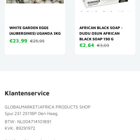
WHITE GARDEN EGGS
AFRICAN BLACK SOAP -
(AUBERGINES) UGANDA 3KG
DUDU OSUN AFRICAN
BLACK SOAP 150 G
€23,99
€25,99
€2,64
€3,03
Klantenservice
GLOBALMARKET|AFRICA PRODUCTS SHOP
Spui 231 2511BP Den Haag
BTW: NL004714101B91
KVK: 89291972