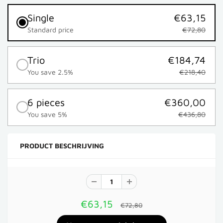
Single
€63,15
Standard price
€72,80
Trio
€184,74
You save 2.5%
€218,40
6 pieces
€360,00
You save 5%
€436,80
PRODUCT BESCHRIJVING
€63,15
€72,80