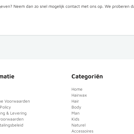
even? Neem dan zo snel mogelijk contact met ons op. We proberen dan
matie
Categoriën
Home
Hairwax
ne Voorwaarden
Hair
Policy
Body
ing & Levering
Man
voorwaarden
Kids
alingsbeleid
Naturel
Accessoires