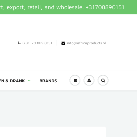
t, export, retail, and wholesale. +31708890151
(+31) 70 889 0151
info@africaproducts.nl
EN & DRANK
BRANDS