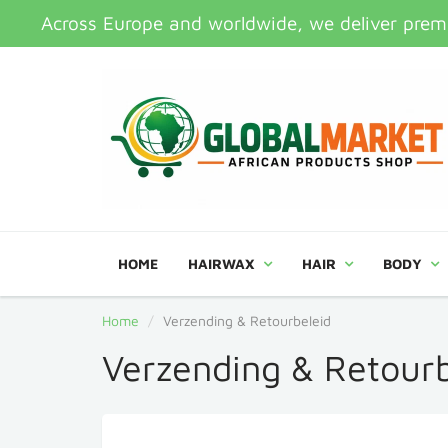
Across Europe and worldwide, we deliver premi
HOME
HAIRWAX
HAIR
BODY
Home
Verzending & Retourbeleid
Verzending & Retourb