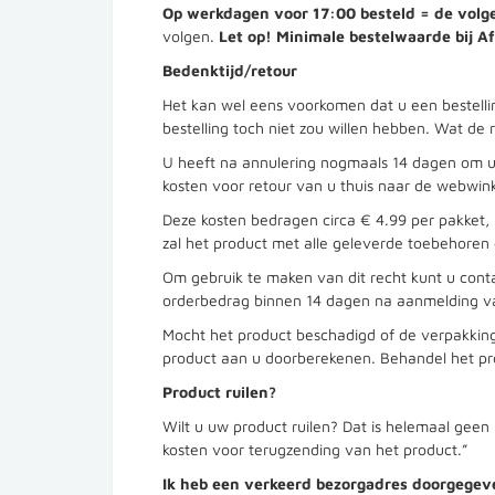
Op werkdagen voor 17:00 besteld = de volge
volgen.
Let op! Minimale bestelwaarde bij Af
Bedenktijd/retour
Het kan wel eens voorkomen dat u een bestellin
bestelling toch niet zou willen hebben. Wat de
U heeft na annulering nogmaals 14 dagen om uw 
kosten voor retour van u thuis naar de webwinke
Deze kosten bedragen circa € 4.99 per pakket,
zal het product met alle geleverde toebehoren 
Om gebruik te maken van dit recht kunt u con
orderbedrag binnen 14 dagen na aanmelding van
Mocht het product beschadigd of de verpakkin
product aan u doorberekenen. Behandel het pro
Product ruilen?
Wilt u uw product ruilen? Dat is helemaal gee
kosten voor terugzending van het product.”
Ik heb een verkeerd bezorgadres doorgegev