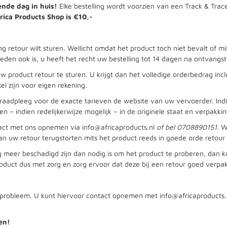
nde dag in huis!
Elke bestelling wordt voorzien van een Track & Trace
rica Products Shop is
€10,-
g retour wilt sturen. Wellicht omdat het product toch niet bevalt of m
 reden ook is, u heeft het recht uw bestelling tot 14 dagen na ontvang
product retour te sturen. U krijgt dan het volledige orderbedrag incl
l zijn voor eigen rekening.
 raadpleeg voor de exacte tarieven de website van uw vervoerder. Ind
en – indien redelijkerwijze mogelijk – in de originele staat en verpa
tact met ons opnemen via
info@africaproducts.nl
of bel 0708890151.
W
 uw retour terugstorten mits het product reeds in goede orde retour 
g meer beschadigd zijn dan nodig is om het product te proberen, dan
duct dus met zorg en zorg ervoor dat deze bij een retour goed verpakt
n probleem. U kunt hiervoor contact opnemen met
info@africaproducts.
en!