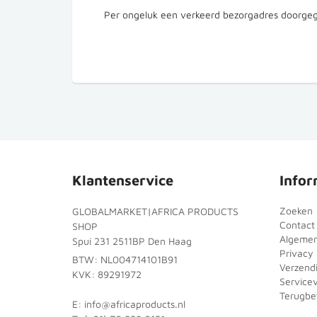
Per ongeluk een verkeerd bezorgadres doorgeg
Klantenservice
Infor
Zoeken
GLOBALMARKET|AFRICA PRODUCTS
Contact
SHOP
Algeme
Spui 231 2511BP Den Haag
Privacy 
BTW: NL004714101B91
Verzend
KVK: 89291972
Service
Terugbet
E: info@africaproducts.nl